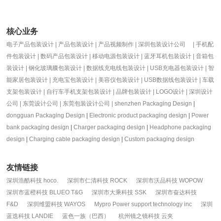
核心业务
电子产品包装设计
|
产品包装设计
| 产品视频制作 | 深圳包装设计公司
|
手机配
件包装设计
|
数码产品包装设计
|
移动电源包装设计
|
蓝牙耳机包装设计
|
音箱包
装设计
|
钢化玻璃膜包装设计
|
数据线充电线包装设计
|
USB充电器包装设计
|
智
能家居包装设计
|
充电宝包装设计
|
美容仪包装设计
|
USB数据线包装设计
|
车载
支架包装设计
|
自行车手机支架包装设计
|
品牌包装设计
|
LOGO设计
|
深圳设计
公司
|
东莞设计公司
|
东莞包装设计公司
|
shenzhen
Packaging Design
|
dongguan Packaging Design
|
Electronic product packaging design
|
Power
bank packaging design
|
Charger packaging design
|
Headphone packaging
design
|
Charging cable packaging design
|
Custom packaging design
友情链接
深圳浩酷科技 hoco.
深圳市仁清科技 ROCK
深圳市沃品科技 WOPOW
深圳市蓝橙科技 BLUEO T&G
深圳市大乘科技 SSK
深圳市奋达科技
F&D
深圳维盟科技 WAYOS
Mypro Power support technology inc
深圳
蓝迭科技 LANDIE
蓝色一族（巴西）
杭州镜之镜科技 云夹