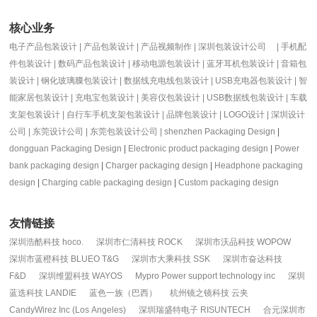
核心业务
电子产品包装设计
|
产品包装设计
| 产品视频制作 | 深圳包装设计公司
|
手机配
件包装设计
|
数码产品包装设计
|
移动电源包装设计
|
蓝牙耳机包装设计
|
音箱包
装设计
|
钢化玻璃膜包装设计
|
数据线充电线包装设计
|
USB充电器包装设计
|
智
能家居包装设计
|
充电宝包装设计
|
美容仪包装设计
|
USB数据线包装设计
|
车载
支架包装设计
|
自行车手机支架包装设计
|
品牌包装设计
|
LOGO设计
|
深圳设计
公司
|
东莞设计公司
|
东莞包装设计公司
|
shenzhen
Packaging Design
|
dongguan Packaging Design
|
Electronic product packaging design
|
Power
bank packaging design
|
Charger packaging design
|
Headphone packaging
design
|
Charging cable packaging design
|
Custom packaging design
友情链接
深圳浩酷科技 hoco.
深圳市仁清科技 ROCK
深圳市沃品科技 WOPOW
深圳市蓝橙科技 BLUEO T&G
深圳市大乘科技 SSK
深圳市奋达科技
F&D
深圳维盟科技 WAYOS
Mypro Power support technology inc
深圳
蓝迭科技 LANDIE
蓝色一族（巴西）
杭州镜之镜科技 云夹
CandyWirez Inc (Los Angeles)
深圳瑞盛特电子 RISUNTECH
合元深圳市